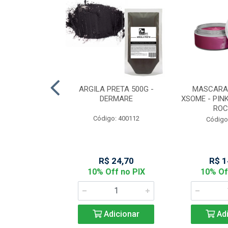
MARELA COM
ARGILA PRETA 500G -
MASCARA
50 - DERMARE
DERMARE
XSOME - PINK
ROC
: 400111
Código: 400112
Código
44,06
R$ 24,70
R$ 1
f no PIX
10% Off no PIX
10% Of
icionar
Adicionar
Adi