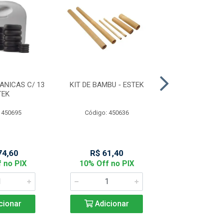
ANICAS C/ 13
KIT DE BAMBU - ESTEK
MASCARA FA
TEK
NOBRE D
 450695
Código: 450636
Código:
74,60
R$ 61,40
R$ 14
 no PIX
10% Off no PIX
10% Off
cionar
Adicionar
Adic