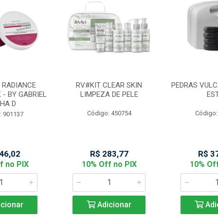
 RADIANCE
RV#KIT CLEAR SKIN
PEDRAS VULC
 - BY GABRIEL
LIMPEZA DE PELE
ES
HA D
Código: 450754
Código:
: 901137
46,02
R$ 283,77
R$ 3
f no PIX
10% Off no PIX
10% Off
cionar
Adicionar
Adi