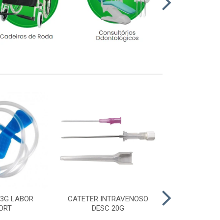
23G LABOR
CATETER INTRAVENOSO
LUVA CIRURGI
ORT
DESC 20G
6,5 M