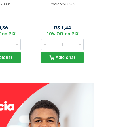
 200045
Código: 200863
Código:
0,36
R$ 1,44
R$ 2
 no PIX
10% Off no PIX
10% Off
cionar
Adicionar
Adic