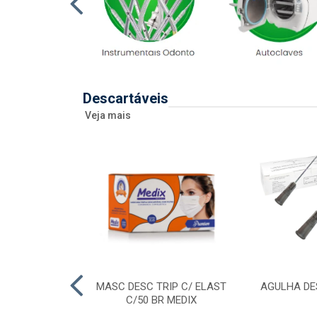
Descartáveis
Veja mais
 DESC 20ML
MASC DESC TRIP C/ ELAST
AGULHA DE
RAL/ENTERAL
C/50 BR MEDIX
SR