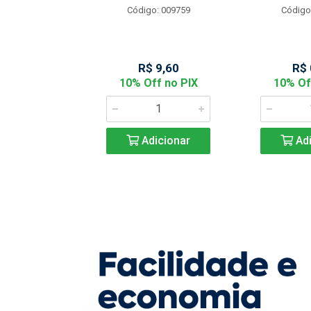
Código: 009759
Código
: 901144
 2,05
R$ 9,60
R$ 
f no PIX
10% Off no PIX
10% Of
icionar
Adicionar
Adi