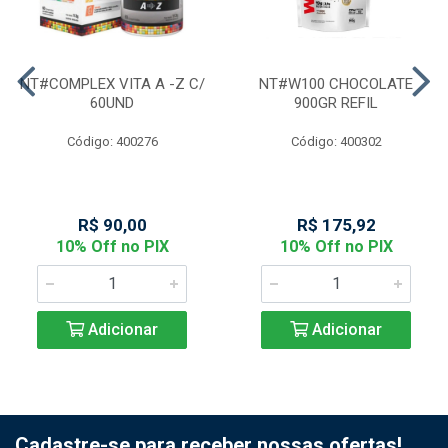
NT#COMPLEX VITA A -Z C/
NT#W100 CHOCOLATE
60UND
900GR REFIL
Código: 400276
Código: 400302
R$ 90,00
R$ 175,92
10% Off no PIX
10% Off no PIX
Adicionar
Adicionar
Cadastre-se para receber nossas ofertas!