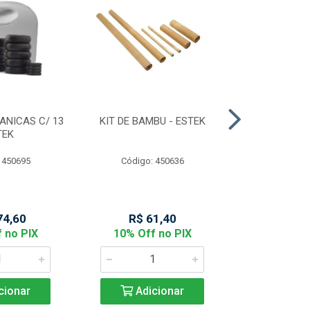
ANICAS C/ 13
KIT DE BAMBU - ESTEK
MASCARA FA
TEK
NOBRE D
 450695
Código: 450636
Código:
74,60
R$ 61,40
R$ 14
 no PIX
10% Off no PIX
10% Off
cionar
Adicionar
Adic