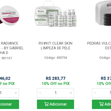
 RADIANCE
RV#KIT CLEAR SKIN
PEDRAS VULC
 - BY GABRIEL
LIMPEZA DE PELE
ES
HA D
Código: 450754
Código:
: 901137
46,02
R$ 283,77
R$ 3
f no PIX
10% Off no PIX
10% Off
cionar
Adicionar
Adi