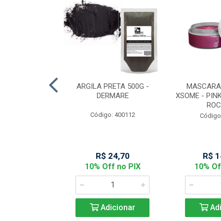
MARELA COM
ARGILA PRETA 500G -
MASCARA
50 - DERMARE
DERMARE
XSOME - PINK
ROC
: 400111
Código: 400112
Código
44,06
R$ 24,70
R$ 1
f no PIX
10% Off no PIX
10% Of
icionar
Adicionar
Adi