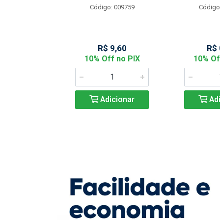
Código: 009759
Código
: 901144
 2,05
R$ 9,60
R$ 
f no PIX
10% Off no PIX
10% Of
icionar
Adicionar
Adi