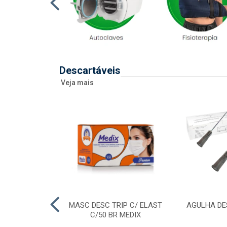
Descartáveis
Veja mais
 DESC 20ML
MASC DESC TRIP C/ ELAST
AGULHA DE
RAL/ENTERAL
C/50 BR MEDIX
SR