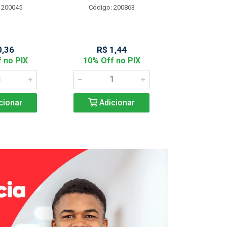
 200045
Código: 200863
Código:
0,36
R$ 1,44
R$ 2
 no PIX
10% Off no PIX
10% Off
cionar
Adicionar
Adic