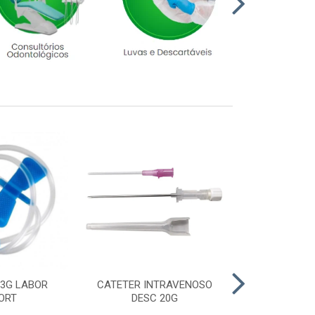
23G LABOR
CATETER INTRAVENOSO
LUVA CIRURGI
ORT
DESC 20G
6,5 M