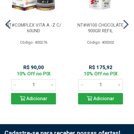
NT#COMPLEX VITA A -Z C/
NT#W100 CHOCOLATE
60UND
900GR REFIL
Código: 400276
Código: 400302
R$ 90,00
R$ 175,92
10% Off no PIX
10% Off no PIX
Adicionar
Adicionar
Cadastre-se para receber nossas ofertas!