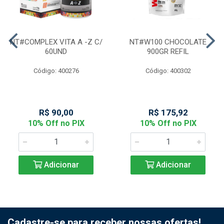
NT#COMPLEX VITA A -Z C/
NT#W100 CHOCOLATE
60UND
900GR REFIL
Código: 400276
Código: 400302
R$ 90,00
R$ 175,92
10% Off no PIX
10% Off no PIX
Adicionar
Adicionar
Cadastre-se para receber nossas ofertas!