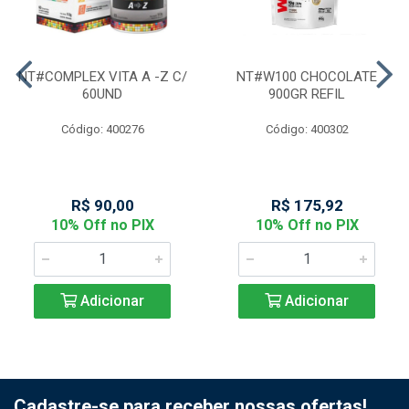
NT#COMPLEX VITA A -Z C/
NT#W100 CHOCOLATE
60UND
900GR REFIL
Código: 400276
Código: 400302
R$ 90,00
R$ 175,92
10% Off no PIX
10% Off no PIX
Adicionar
Adicionar
Cadastre-se para receber nossas ofertas!