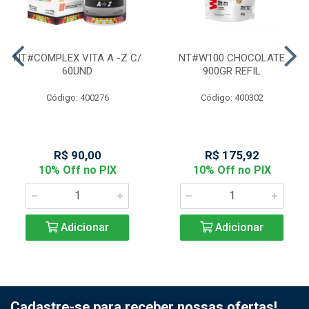
NT#COMPLEX VITA A -Z C/
NT#W100 CHOCOLATE
60UND
900GR REFIL
Código: 400276
Código: 400302
R$ 90,00
R$ 175,92
10% Off no PIX
10% Off no PIX
Adicionar
Adicionar
Cadastre-se para receber nossas ofertas!