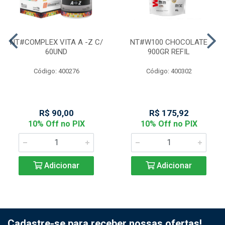
NT#COMPLEX VITA A -Z C/
NT#W100 CHOCOLATE
60UND
900GR REFIL
Código: 400276
Código: 400302
R$ 90,00
R$ 175,92
10% Off no PIX
10% Off no PIX
Adicionar
Adicionar
Cadastre-se para receber nossas ofertas!