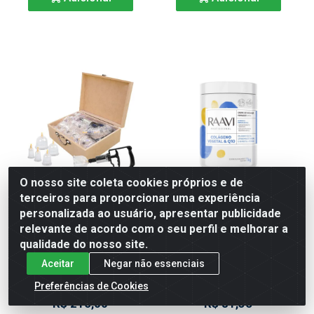
O nosso site coleta cookies próprios e de
terceiros para proporcionar uma experiência
personalizada ao usuário, apresentar publicidade
KIT VENTOSAS C/ 12 ESTEK
RV#CREME MASSAGEM
relevante de acordo com o seu perfil e melhorar a
CORP. Q-10 + COLAGENO
qualidade do nosso site.
Código: 450696
Código: 450764
Aceitar
Negar não essenciais
Embalagem: KT\1
Embalagem: UN\1
Preferências de Cookies
R$ 216,00
R$ 81,35