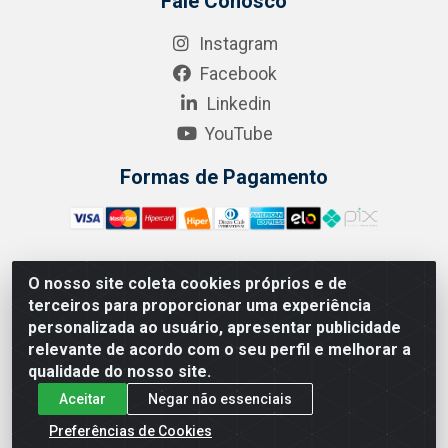
Fale Conosco
Instagram
Facebook
Linkedin
YouTube
Formas de Pagamento
O nosso site coleta cookies próprios e de
A.R. RODRIGUEZ SOLUÇÕES EM SAÚDE - Endereço Av.
terceiros para proporcionar uma experiência
Joaquim Nabuco, 2235 - Centro, Manaus - AM, CEP 69020-
personalizada ao usuário, apresentar publicidade
031 - CNPJ 04.562.591/0001-41
relevante de acordo com o seu perfil e melhorar a
qualidade do nosso site.
Aceitar
Negar não essenciais
Preferências de Cookies