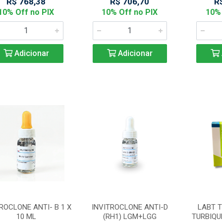
R$ 768,38
R$ 706,70
R
10% Off no PIX
10% Off no PIX
10% 
Adicionar
Adicionar
ROCLONE ANTI- B 1 X
INVITROCLONE ANTI-D
LABT 
10 ML
(RH1) LGM+LGG
TURBIQU