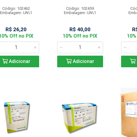
Código: 102462
Código: 102459
Cód
Embalagem: UN\1
Embalagem: UN\1
Emba
R$ 26,20
R$ 40,00
R
10% Off no PIX
10% Off no PIX
10% 
Adicionar
Adicionar