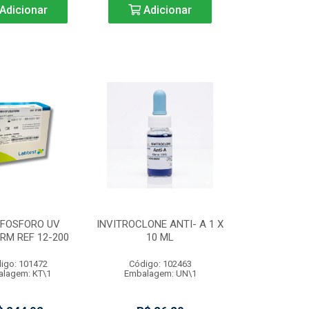
Adicionar
Adicionar
 FOSFORO UV
INVITROCLONE ANTI- A 1 X
ORM REF 12-200
10 ML
igo: 101472
Código: 102463
lagem: KT\1
Embalagem: UN\1