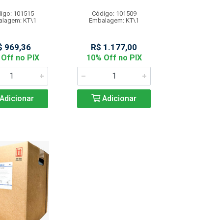
igo: 101515
Código: 101509
lagem: KT\1
Embalagem: KT\1
$ 969,36
R$ 1.177,00
Off no PIX
10% Off no PIX
Adicionar
Adicionar