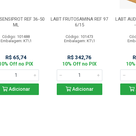
SENSIPROT REF 36-50
LABT FRUTOSAMINA REF 97
LABT AUD
ML
6/15
Código: 101488
Código: 101473
Cód
Embalagem: KT\1
Embalagem: KT\1
Emba
R$ 65,74
R$ 342,76
R
10% Off no PIX
10% Off no PIX
10% 
Adicionar
Adicionar