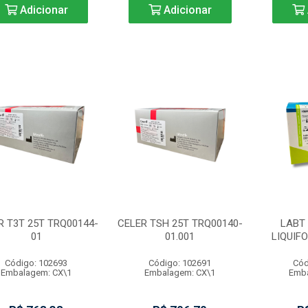
Adicionar
Adicionar
R T3T 25T TRQ00144-
CELER TSH 25T TRQ00140-
LABT
01
01.001
LIQUIF
Código: 102693
Código: 102691
Cód
Embalagem: CX\1
Embalagem: CX\1
Emba