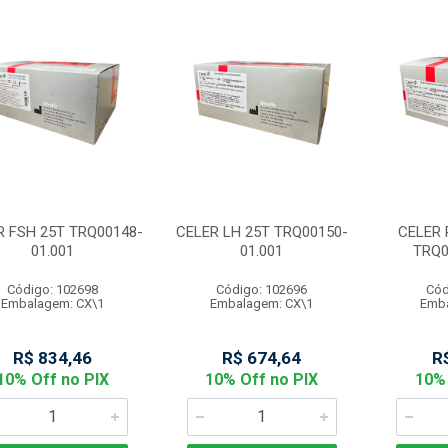
R FSH 25T TRQ00148-
CELER LH 25T TRQ00150-
CELER 
01.001
01.001
TRQ0
Código: 102698
Código: 102696
Cód
Embalagem: CX\1
Embalagem: CX\1
Emba
R$ 834,46
R$ 674,64
R
10% Off no PIX
10% Off no PIX
10% 