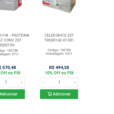
R FIA - PROTEINA
CELER BHCG 25T
AT CONV 25T
TRQ00142-01.001
RQ00134-
Código: 102700
igo: 102748
Embalagem: CX\1
lagem: KT\1
$ 570,48
R$ 494,50
Off no PIX
10% Off no PIX
Adicionar
Adicionar