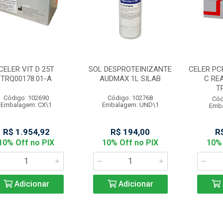
CELER VIT D 25T
SOL DESPROTEINIZANTE
CELER PC
TRQ00178.01-A
AUDMAX 1L SILAB
C RE
T
Código: 102690
Código: 102768
Cód
Embalagem: CX\1
Embalagem: UND\1
Emba
R$ 1.954,92
R$ 194,00
R
10% Off no PIX
10% Off no PIX
10% 
Adicionar
Adicionar