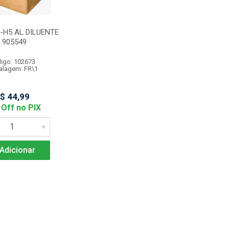
-H5 AL DILUENTE
- 905549
igo: 102673
lagem: FR\1
$ 44,99
Off no PIX
Adicionar