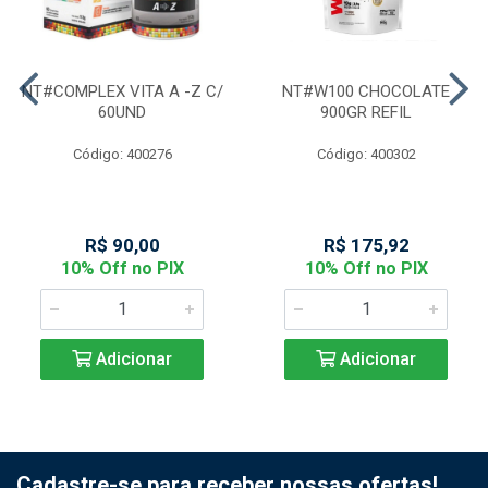
NT#COMPLEX VITA A -Z C/
NT#W100 CHOCOLATE
60UND
900GR REFIL
Código: 400276
Código: 400302
R$ 90,00
R$ 175,92
10% Off no PIX
10% Off no PIX
Adicionar
Adicionar
Cadastre-se para receber nossas ofertas!