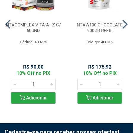
NT#COMPLEX VITA A -Z C/
NT#W100 CHOCOLATE
60UND
900GR REFIL
Código: 400276
Código: 400302
R$ 90,00
R$ 175,92
10% Off no PIX
10% Off no PIX
Adicionar
Adicionar
Cadastre-se para receber nossas ofertas!