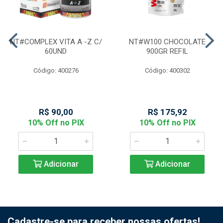
NT#COMPLEX VITA A -Z C/
NT#W100 CHOCOLATE
60UND
900GR REFIL
Código: 400276
Código: 400302
R$ 90,00
R$ 175,92
10% Off no PIX
10% Off no PIX
Adicionar
Adicionar
Cadastre-se para receber nossas ofertas!