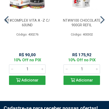
NT#COMPLEX VITA A -Z C/
NT#W100 CHOCOLATE
60UND
900GR REFIL
Código: 400276
Código: 400302
R$ 90,00
R$ 175,92
10% Off no PIX
10% Off no PIX
Adicionar
Adicionar
Cadastre-se para receber nossas ofertas!