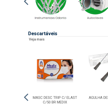
Descartáveis
Veja mais
 DESC 20ML
MASC DESC TRIP C/ ELAST
AGULHA DE
RAL/ENTERAL
C/50 BR MEDIX
SR