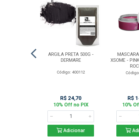
MARELA COM
ARGILA PRETA 500G -
MASCARA
50 - DERMARE
DERMARE
XSOME - PINK
ROC
: 400111
Código: 400112
Código
44,06
R$ 24,70
R$ 1
f no PIX
10% Off no PIX
10% Of
icionar
Adicionar
Adi