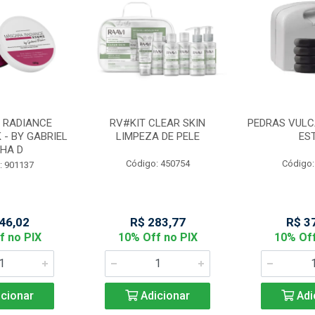
 RADIANCE
RV#KIT CLEAR SKIN
PEDRAS VULC
 - BY GABRIEL
LIMPEZA DE PELE
ES
HA D
Código: 450754
Código:
: 901137
46,02
R$ 283,77
R$ 3
f no PIX
10% Off no PIX
10% Off
cionar
Adicionar
Adi