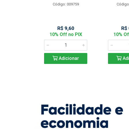
Código: 009759
Código
: 901144
 2,05
R$ 9,60
R$ 
f no PIX
10% Off no PIX
10% Of
icionar
Adicionar
Adi