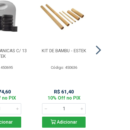
ANICAS C/ 13
KIT DE BAMBU - ESTEK
MASCARA FA
TEK
NOBRE D
 450695
Código: 450636
Código:
74,60
R$ 61,40
R$ 14
 no PIX
10% Off no PIX
10% Off
cionar
Adicionar
Adic