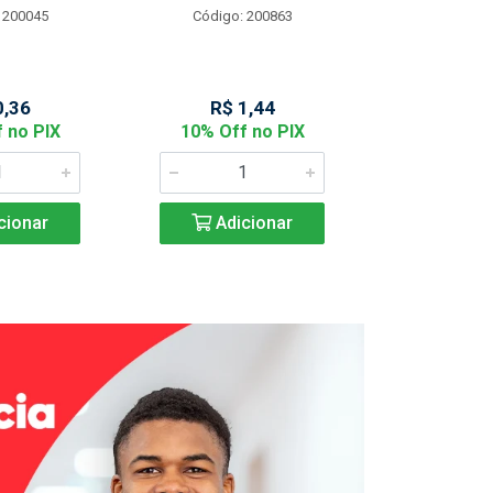
 200045
Código: 200863
Código:
0,36
R$ 1,44
R$ 2
 no PIX
10% Off no PIX
10% Off
cionar
Adicionar
Adic