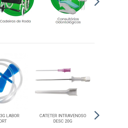
23G LABOR
CATETER INTRAVENOSO
LUVA CIRURGI
ORT
DESC 20G
6,5 M