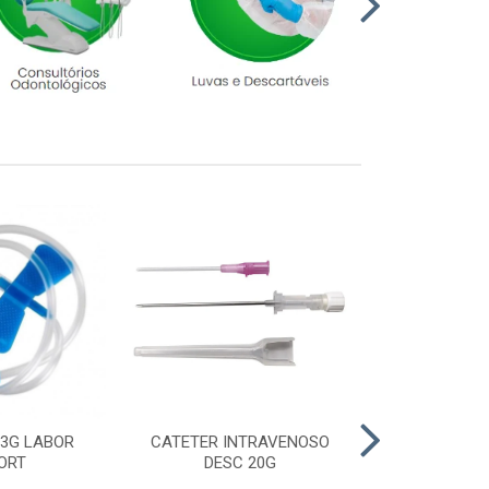
23G LABOR
CATETER INTRAVENOSO
LUVA CIRURGI
ORT
DESC 20G
6,5 M