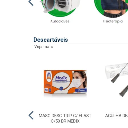
Descartáveis
Veja mais
 DESC 20ML
MASC DESC TRIP C/ ELAST
AGULHA DE
RAL/ENTERAL
C/50 BR MEDIX
SR