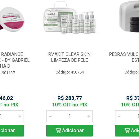
 RADIANCE
RV#KIT CLEAR SKIN
PEDRAS VULC
 - BY GABRIEL
LIMPEZA DE PELE
ES
HA D
Código: 450754
Código:
: 901137
46,02
R$ 283,77
R$ 3
f no PIX
10% Off no PIX
10% Off
cionar
Adicionar
Adi