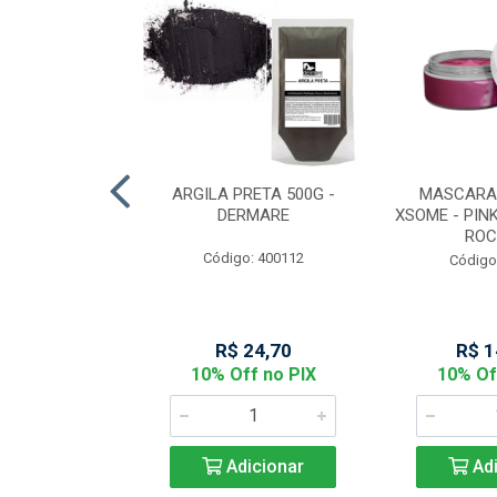
MARELA COM
ARGILA PRETA 500G -
MASCARA
50 - DERMARE
DERMARE
XSOME - PINK
ROC
: 400111
Código: 400112
Código
44,06
R$ 24,70
R$ 1
f no PIX
10% Off no PIX
10% Of
icionar
Adicionar
Adi