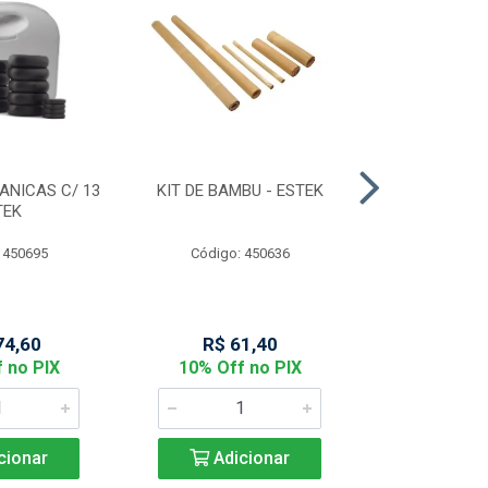
ANICAS C/ 13
KIT DE BAMBU - ESTEK
MASCARA FA
TEK
NOBRE D
 450695
Código: 450636
Código:
74,60
R$ 61,40
R$ 14
 no PIX
10% Off no PIX
10% Off
cionar
Adicionar
Adic