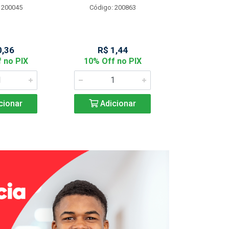
 200045
Código: 200863
Código:
0,36
R$ 1,44
R$ 2
 no PIX
10% Off no PIX
10% Off
cionar
Adicionar
Adic