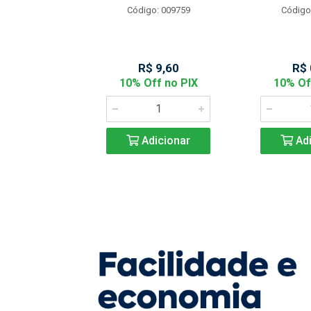
Código: 009759
Código
: 901144
 2,05
R$ 9,60
R$ 
f no PIX
10% Off no PIX
10% Of
icionar
Adicionar
Adi