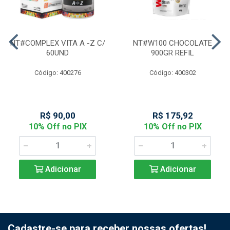
NT#COMPLEX VITA A -Z C/
NT#W100 CHOCOLATE
60UND
900GR REFIL
Código: 400276
Código: 400302
R$ 90,00
R$ 175,92
10% Off no PIX
10% Off no PIX
Adicionar
Adicionar
Cadastre-se para receber nossas ofertas!