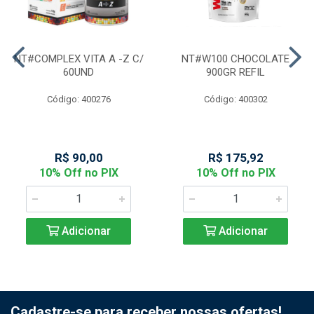
NT#COMPLEX VITA A -Z C/
NT#W100 CHOCOLATE
60UND
900GR REFIL
Código: 400276
Código: 400302
R$ 90,00
R$ 175,92
10% Off no PIX
10% Off no PIX
Adicionar
Adicionar
Cadastre-se para receber nossas ofertas!