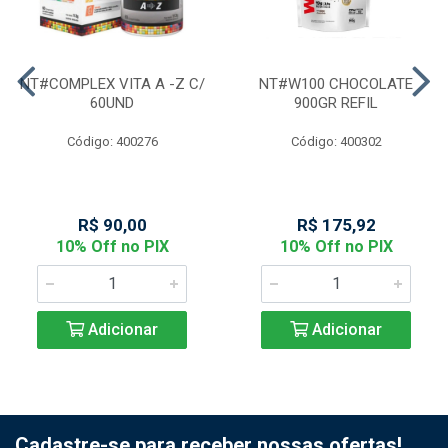
NT#COMPLEX VITA A -Z C/
NT#W100 CHOCOLATE
60UND
900GR REFIL
Código: 400276
Código: 400302
R$ 90,00
R$ 175,92
10% Off no PIX
10% Off no PIX
Adicionar
Adicionar
Cadastre-se para receber nossas ofertas!