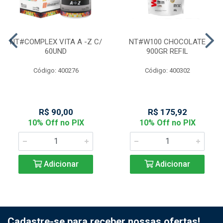
NT#COMPLEX VITA A -Z C/
NT#W100 CHOCOLATE
60UND
900GR REFIL
Código: 400276
Código: 400302
R$ 90,00
R$ 175,92
10% Off no PIX
10% Off no PIX
Adicionar
Adicionar
Cadastre-se para receber nossas ofertas!