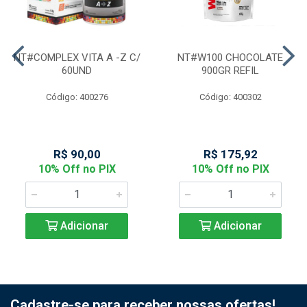
NT#COMPLEX VITA A -Z C/
NT#W100 CHOCOLATE
60UND
900GR REFIL
Código: 400276
Código: 400302
R$ 90,00
R$ 175,92
10% Off no PIX
10% Off no PIX
Adicionar
Adicionar
Cadastre-se para receber nossas ofertas!