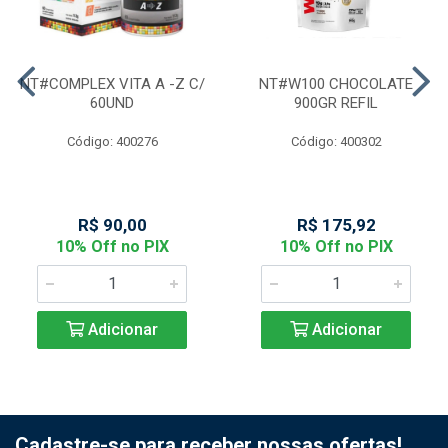
NT#COMPLEX VITA A -Z C/
NT#W100 CHOCOLATE
60UND
900GR REFIL
Código: 400276
Código: 400302
R$ 90,00
R$ 175,92
10% Off no PIX
10% Off no PIX
Adicionar
Adicionar
Cadastre-se para receber nossas ofertas!