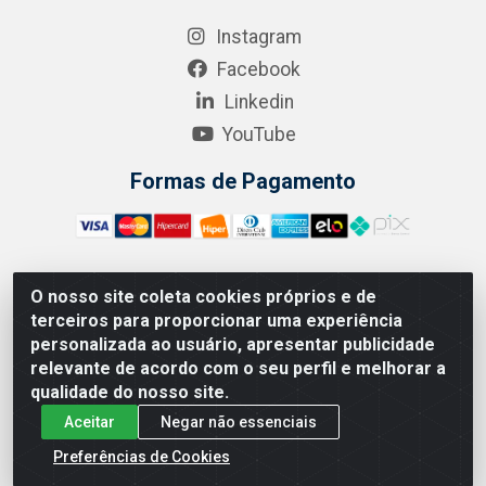
Instagram
Facebook
Linkedin
YouTube
Formas de Pagamento
O nosso site coleta cookies próprios e de
A.R. RODRIGUEZ SOLUÇÕES EM SAÚDE - Endereço Av.
terceiros para proporcionar uma experiência
Joaquim Nabuco, 2235 - Centro, Manaus - AM, CEP 69020-
personalizada ao usuário, apresentar publicidade
031 - CNPJ 04.562.591/0001-41
relevante de acordo com o seu perfil e melhorar a
qualidade do nosso site.
Aceitar
Negar não essenciais
Preferências de Cookies