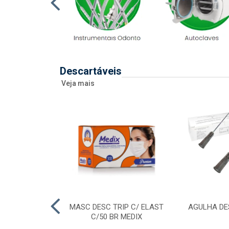
Descartáveis
Veja mais
 DESC 20ML
MASC DESC TRIP C/ ELAST
AGULHA DE
RAL/ENTERAL
C/50 BR MEDIX
SR