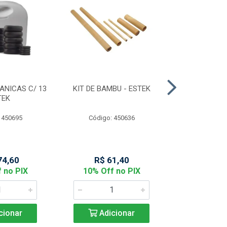
ANICAS C/ 13
KIT DE BAMBU - ESTEK
MASCARA FA
TEK
NOBRE D
 450695
Código: 450636
Código:
74,60
R$ 61,40
R$ 14
 no PIX
10% Off no PIX
10% Off
cionar
Adicionar
Adic