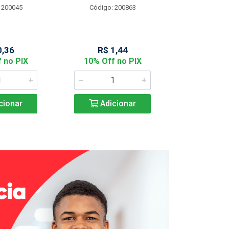
 200045
Código: 200863
Código:
0,36
R$ 1,44
R$ 2
 no PIX
10% Off no PIX
10% Off
cionar
Adicionar
Adic