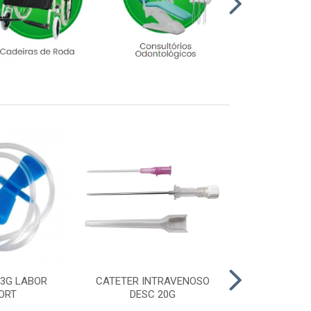
23G LABOR
CATETER INTRAVENOSO
LUVA CIRURGI
ORT
DESC 20G
6,5 M