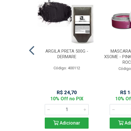
MARELA COM
ARGILA PRETA 500G -
MASCARA
50 - DERMARE
DERMARE
XSOME - PINK
ROC
: 400111
Código: 400112
Código
44,06
R$ 24,70
R$ 1
f no PIX
10% Off no PIX
10% Of
icionar
Adicionar
Adi