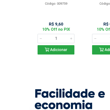
Código: 009759
Código
: 901144
 2,05
R$ 9,60
R$ 
f no PIX
10% Off no PIX
10% Of
icionar
Adicionar
Adi