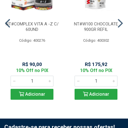
NT#COMPLEX VITA A -Z C/
NT#W100 CHOCOLATE
60UND
900GR REFIL
Código: 400276
Código: 400302
R$ 90,00
R$ 175,92
10% Off no PIX
10% Off no PIX
Adicionar
Adicionar
Cadastre-se para receber nossas ofertas!