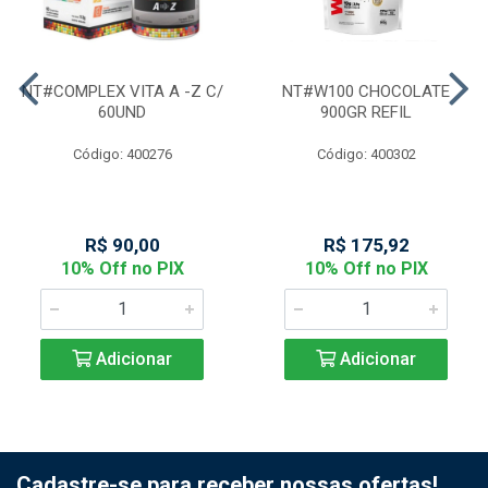
NT#COMPLEX VITA A -Z C/
NT#W100 CHOCOLATE
60UND
900GR REFIL
Código: 400276
Código: 400302
R$ 90,00
R$ 175,92
10% Off no PIX
10% Off no PIX
Adicionar
Adicionar
Cadastre-se para receber nossas ofertas!