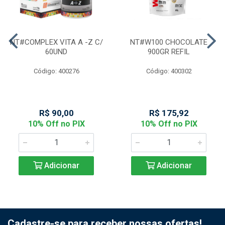
NT#COMPLEX VITA A -Z C/
NT#W100 CHOCOLATE
60UND
900GR REFIL
Código: 400276
Código: 400302
R$ 90,00
R$ 175,92
10% Off no PIX
10% Off no PIX
Adicionar
Adicionar
Cadastre-se para receber nossas ofertas!