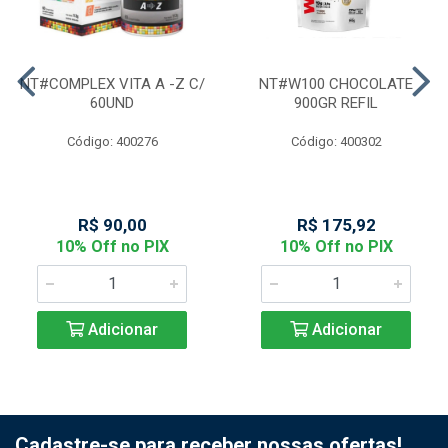
NT#COMPLEX VITA A -Z C/
NT#W100 CHOCOLATE
60UND
900GR REFIL
Código: 400276
Código: 400302
R$ 90,00
R$ 175,92
10% Off no PIX
10% Off no PIX
Adicionar
Adicionar
Cadastre-se para receber nossas ofertas!