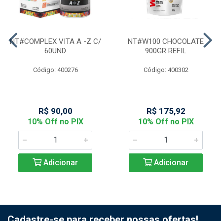
NT#COMPLEX VITA A -Z C/
NT#W100 CHOCOLATE
60UND
900GR REFIL
Código: 400276
Código: 400302
R$ 90,00
R$ 175,92
10% Off no PIX
10% Off no PIX
Adicionar
Adicionar
Cadastre-se para receber nossas ofertas!