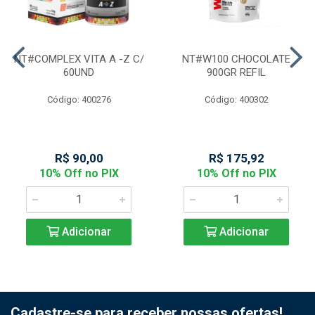
NT#COMPLEX VITA A -Z C/
NT#W100 CHOCOLATE
60UND
900GR REFIL
Código: 400276
Código: 400302
R$ 90,00
R$ 175,92
10% Off no PIX
10% Off no PIX
Adicionar
Adicionar
Cadastre-se para receber nossas ofertas!