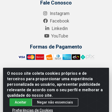
Fale Conosco
Instagram
Facebook
Linkedin
YouTube
Formas de Pagamento
O nosso site coleta cookies próprios e de
A.R. RODRIGUEZ SOLUÇÕES EM SAÚDE - Endereço Av.
terceiros para proporcionar uma experiência
Joaquim Nabuco, 2235 - Centro, Manaus - AM, CEP 69020-
personalizada ao usuário, apresentar publicidade
031 - CNPJ 04.562.591/0001-41
relevante de acordo com o seu perfil e melhorar a
qualidade do nosso site.
Aceitar
Negar não essenciais
Preferências de Cookies