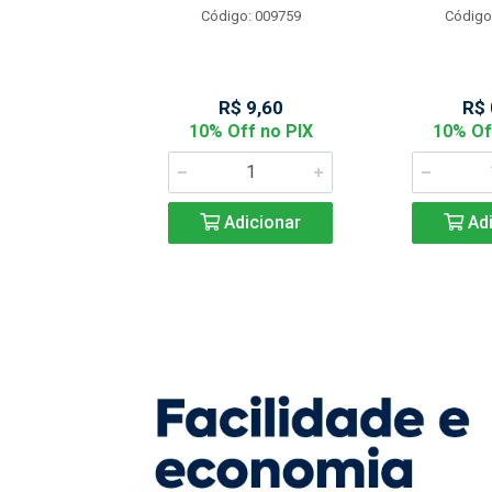
Código: 009759
Código
: 901144
 2,05
R$ 9,60
R$ 
f no PIX
10% Off no PIX
10% Of
icionar
Adicionar
Adi