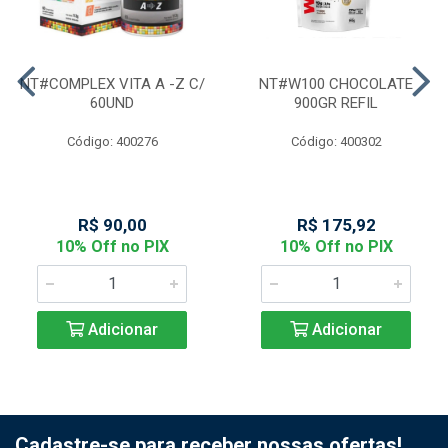
NT#COMPLEX VITA A -Z C/
NT#W100 CHOCOLATE
60UND
900GR REFIL
Código: 400276
Código: 400302
R$ 90,00
R$ 175,92
10% Off no PIX
10% Off no PIX
Adicionar
Adicionar
Cadastre-se para receber nossas ofertas!