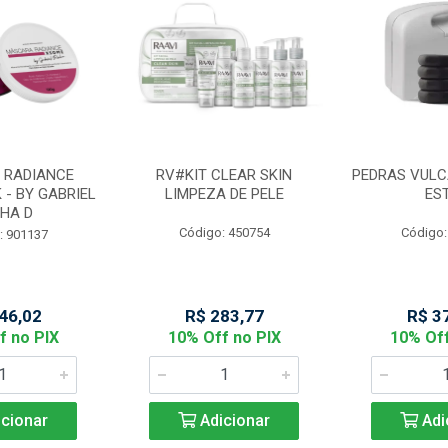
 RADIANCE
RV#KIT CLEAR SKIN
PEDRAS VULC
 - BY GABRIEL
LIMPEZA DE PELE
ES
HA D
Código: 450754
Código:
: 901137
46,02
R$ 283,77
R$ 3
f no PIX
10% Off no PIX
10% Off
cionar
Adicionar
Adi