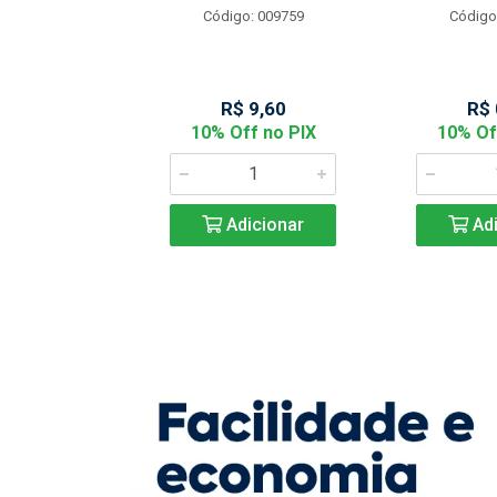
Código: 009759
Código
: 901144
 2,05
R$ 9,60
R$ 
f no PIX
10% Off no PIX
10% Of
icionar
Adicionar
Adi