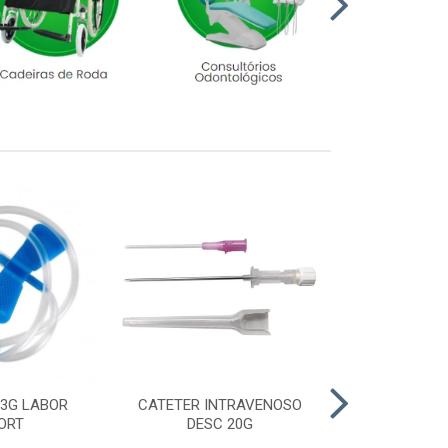
23G LABOR
CATETER INTRAVENOSO
LUVA CIRURGI
ORT
DESC 20G
6,5 M