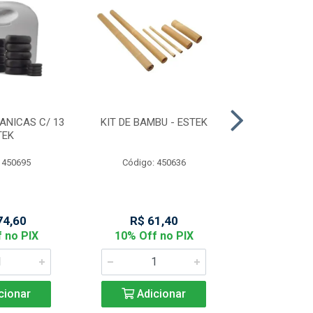
ANICAS C/ 13
KIT DE BAMBU - ESTEK
MASCARA FA
TEK
NOBRE D
 450695
Código: 450636
Código:
74,60
R$ 61,40
R$ 14
 no PIX
10% Off no PIX
10% Off
cionar
Adicionar
Adic