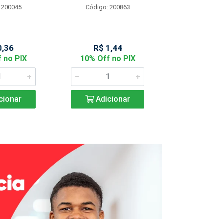
 200045
Código: 200863
Código:
0,36
R$ 1,44
R$ 2
 no PIX
10% Off no PIX
10% Off
cionar
Adicionar
Adic