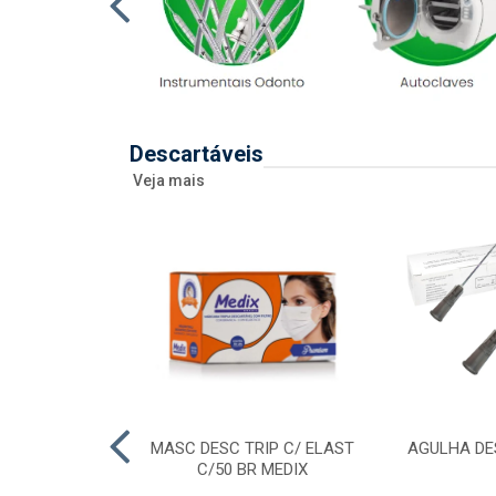
Descartáveis
Veja mais
 DESC 20ML
MASC DESC TRIP C/ ELAST
AGULHA DE
RAL/ENTERAL
C/50 BR MEDIX
SR