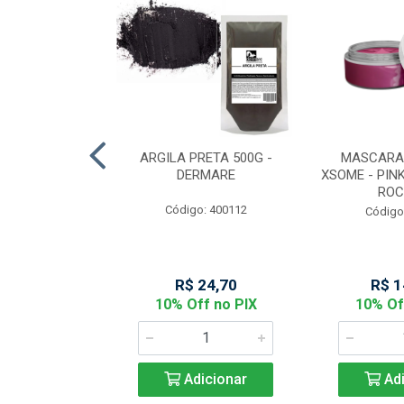
MARELA COM
ARGILA PRETA 500G -
MASCARA
50 - DERMARE
DERMARE
XSOME - PINK
ROC
: 400111
Código: 400112
Código
44,06
R$ 24,70
R$ 1
f no PIX
10% Off no PIX
10% Of
icionar
Adicionar
Adi