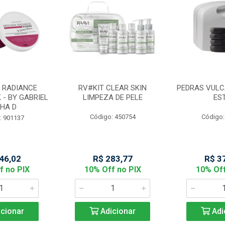
 RADIANCE
RV#KIT CLEAR SKIN
PEDRAS VULC
 - BY GABRIEL
LIMPEZA DE PELE
ES
HA D
Código: 450754
Código:
: 901137
46,02
R$ 283,77
R$ 3
f no PIX
10% Off no PIX
10% Off
cionar
Adicionar
Adi