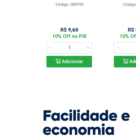
Código: 009759
Código
: 901144
 2,05
R$ 9,60
R$ 
f no PIX
10% Off no PIX
10% Of
icionar
Adicionar
Adi