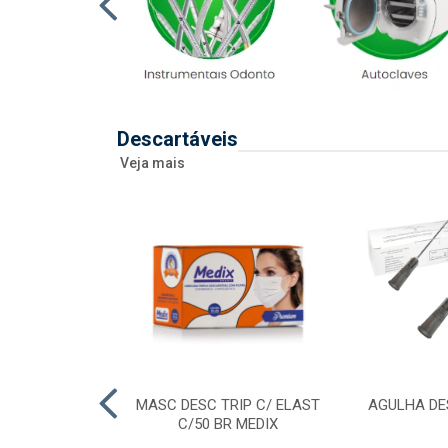
Descartáveis
Veja mais
 DESC 20ML
MASC DESC TRIP C/ ELAST
AGULHA DE
RAL/ENTERAL
C/50 BR MEDIX
SR