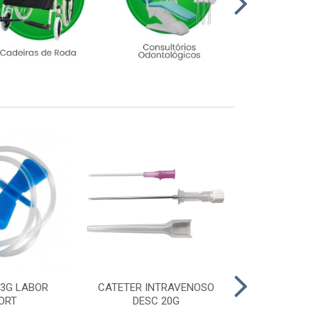
23G LABOR
CATETER INTRAVENOSO
LUVA CIRURGI
ORT
DESC 20G
6,5 M