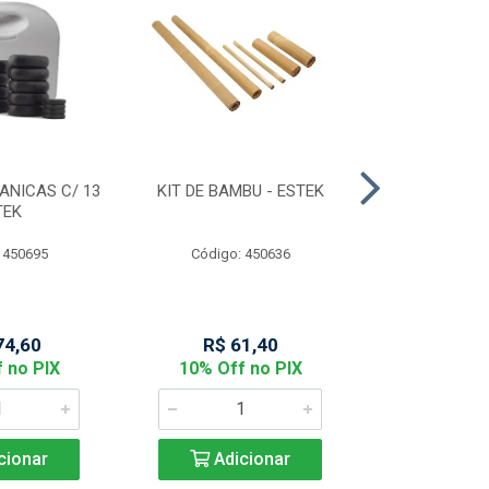
ANICAS C/ 13
KIT DE BAMBU - ESTEK
MASCARA FA
TEK
NOBRE D
 450695
Código: 450636
Código:
74,60
R$ 61,40
R$ 14
 no PIX
10% Off no PIX
10% Off
cionar
Adicionar
Adic