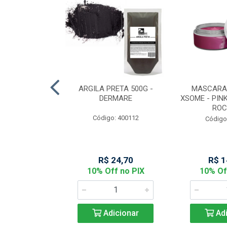
MARELA COM
ARGILA PRETA 500G -
MASCARA
50 - DERMARE
DERMARE
XSOME - PINK
ROC
: 400111
Código: 400112
Código
44,06
R$ 24,70
R$ 1
f no PIX
10% Off no PIX
10% Of
icionar
Adicionar
Adi