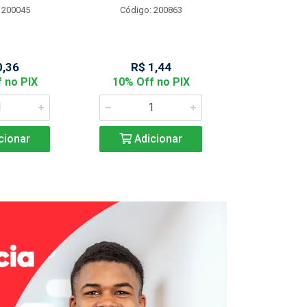
 200045
Código: 200863
Código:
0,36
R$ 1,44
R$ 2
 no PIX
10% Off no PIX
10% Off
cionar
Adicionar
Adic