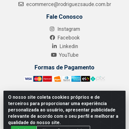
ecommerce@rodriguezsaude.com.br
Fale Conosco
Instagram
Facebook
Linkedin
YouTube
Formas de Pagamento
O nosso site coleta cookies próprios e de
A.R. RODRIGUEZ SOLUÇÕES EM SAÚDE - Endereço Av.
terceiros para proporcionar uma experiência
Joaquim Nabuco, 2235 - Centro, Manaus - AM, CEP
personalizada ao usuário, apresentar publicidade
69020-031 - CNPJ 04.562.591/0001-41
relevante de acordo com o seu perfil e melhorar a
qualidade do nosso site.