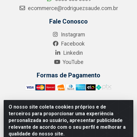
ecommerce@rodriguezsaude.com.br
Fale Conosco
Instagram
Facebook
Linkedin
YouTube
Formas de Pagamento
O nosso site coleta cookies próprios e de
A.R. RODRIGUEZ SOLUÇÕES EM SAÚDE - Endereço Av.
terceiros para proporcionar uma experiência
Joaquim Nabuco, 2235 - Centro, Manaus - AM, CEP
personalizada ao usuário, apresentar publicidade
69020-031 - CNPJ 04.562.591/0001-41
relevante de acordo com o seu perfil e melhorar a
qualidade do nosso site.