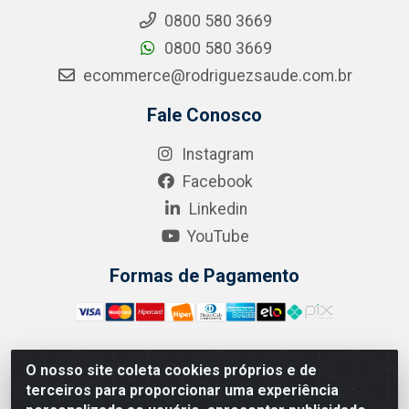
0800 580 3669
0800 580 3669
ecommerce@rodriguezsaude.com.br
Fale Conosco
Instagram
Facebook
Linkedin
YouTube
Formas de Pagamento
O nosso site coleta cookies próprios e de
A.R. RODRIGUEZ SOLUÇÕES EM SAÚDE - Endereço Av.
terceiros para proporcionar uma experiência
Joaquim Nabuco, 2235 - Centro, Manaus - AM, CEP