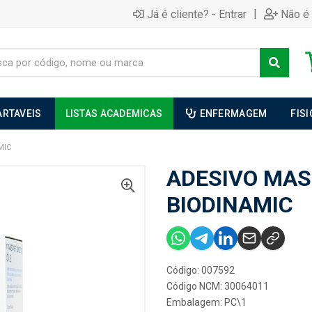
|
Já é cliente? - Entrar
Não é 
ARTAVEIS
LISTAS ACADEMICAS
ENFERMAGEM
FIS
MIC
ADESIVO MAS
BIODINAMIC
Código: 007592
Código NCM: 30064011
Embalagem: PC\1