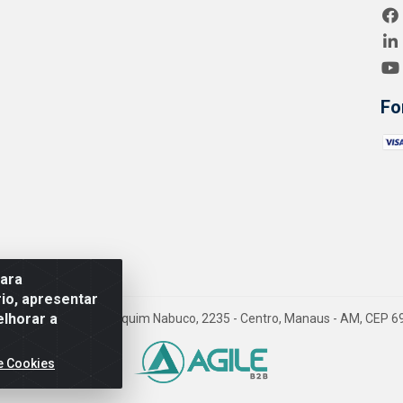
Fo
para
io, apresentar
elhorar a
- Endereço Av. Joaquim Nabuco, 2235 - Centro, Manaus - AM, CEP 6
e Cookies