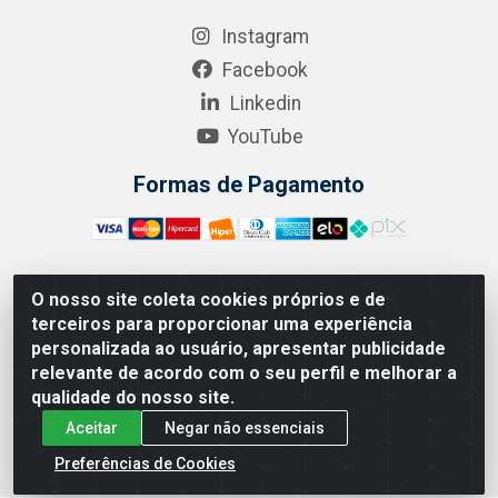
Instagram
Facebook
Linkedin
YouTube
Formas de Pagamento
O nosso site coleta cookies próprios e de
A.R. RODRIGUEZ SOLUÇÕES EM SAÚDE - Endereço Av.
terceiros para proporcionar uma experiência
Joaquim Nabuco, 2235 - Centro, Manaus - AM, CEP
personalizada ao usuário, apresentar publicidade
69020-031 - CNPJ 04.562.591/0001-41
relevante de acordo com o seu perfil e melhorar a
qualidade do nosso site.
Aceitar
Negar não essenciais
Preferências de Cookies