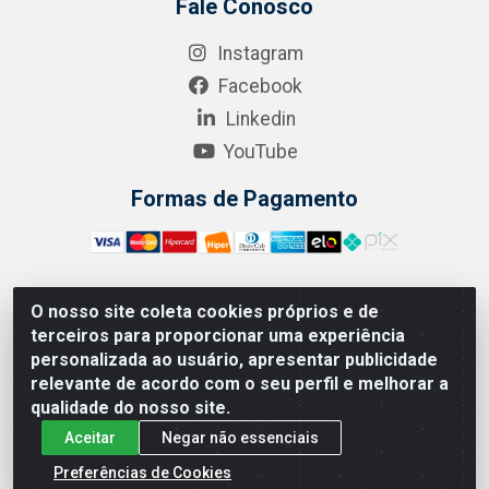
Fale Conosco
Instagram
Facebook
Linkedin
YouTube
Formas de Pagamento
O nosso site coleta cookies próprios e de
A.R. RODRIGUEZ SOLUÇÕES EM SAÚDE - Endereço Av.
terceiros para proporcionar uma experiência
Joaquim Nabuco, 2235 - Centro, Manaus - AM, CEP
personalizada ao usuário, apresentar publicidade
69020-031 - CNPJ 04.562.591/0001-41
relevante de acordo com o seu perfil e melhorar a
qualidade do nosso site.
Aceitar
Negar não essenciais
Preferências de Cookies