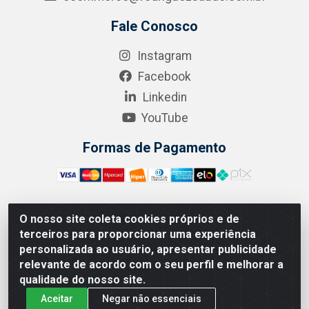
Fale Conosco
Instagram
Facebook
Linkedin
YouTube
Formas de Pagamento
O nosso site coleta cookies próprios e de
A.R. RODRIGUEZ SOLUÇÕES EM SAÚDE - Endereço Av.
terceiros para proporcionar uma experiência
Joaquim Nabuco, 2235 - Centro, Manaus - AM, CEP
personalizada ao usuário, apresentar publicidade
69020-031 - CNPJ 04.562.591/0001-41
relevante de acordo com o seu perfil e melhorar a
qualidade do nosso site.
Aceitar
Negar não essenciais