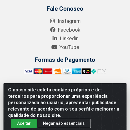
Fale Conosco
Instagram
Facebook
Linkedin
YouTube
Formas de Pagamento
O nosso site coleta cookies próprios e de
A.R. RODRIGUEZ SOLUÇÕES EM SAÚDE - Endereço Av.
terceiros para proporcionar uma experiência
Joaquim Nabuco, 2235 - Centro, Manaus - AM, CEP
personalizada ao usuário, apresentar publicidade
69020-031 - CNPJ 04.562.591/0001-41
relevante de acordo com o seu perfil e melhorar a
qualidade do nosso site.
Aceitar
Negar não essenciais