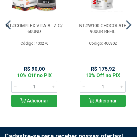
NT#COMPLEX VITA A -Z C/
NT#W100 CHOCOLATE
60UND
900GR REFIL
Código: 400276
Código: 400302
R$ 90,00
R$ 175,92
10% Off no PIX
10% Off no PIX
Adicionar
Adicionar
Cadastre-se para receber nossas ofertas!