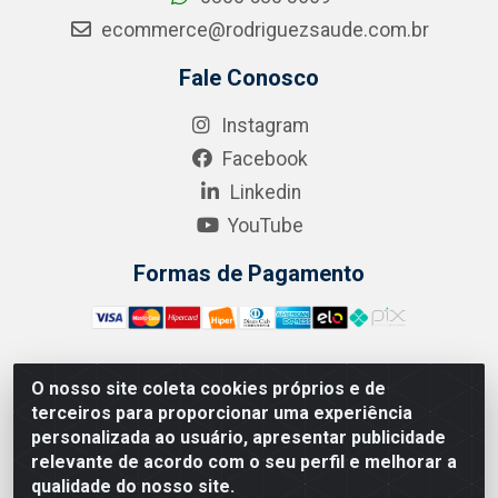
ecommerce@rodriguezsaude.com.br
Fale Conosco
Instagram
Facebook
Linkedin
YouTube
Formas de Pagamento
O nosso site coleta cookies próprios e de
A.R. RODRIGUEZ SOLUÇÕES EM SAÚDE - Endereço Av.
terceiros para proporcionar uma experiência
Joaquim Nabuco, 2235 - Centro, Manaus - AM, CEP
personalizada ao usuário, apresentar publicidade
69020-031 - CNPJ 04.562.591/0001-41
relevante de acordo com o seu perfil e melhorar a
qualidade do nosso site.