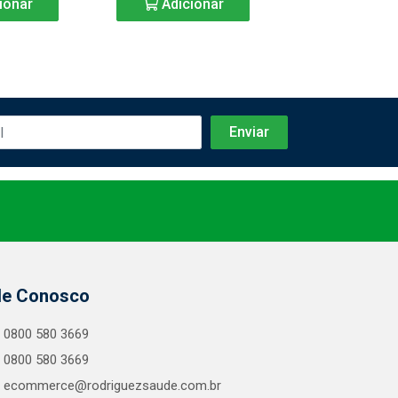
ionar
Adicionar
Adicio
le Conosco
0800 580 3669
0800 580 3669
ecommerce@rodriguezsaude.com.br