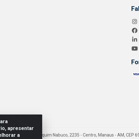
Fa
Fo
para
io, apresentar
elhorar a
- Endereço Av. Joaquim Nabuco, 2235 - Centro, Manaus - AM, CEP 6