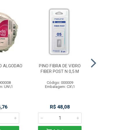
O ALGODAO
PINO FIBRA DE VIDRO
PINO FIBRA DE
FIBER POST N 0,5 M
FIBER POST N
000008
Código: 000009
Código: 000
m: UN\1
Embalagem: CX\1
Embalagem: 
,76
R$ 48,08
R$ 49,9