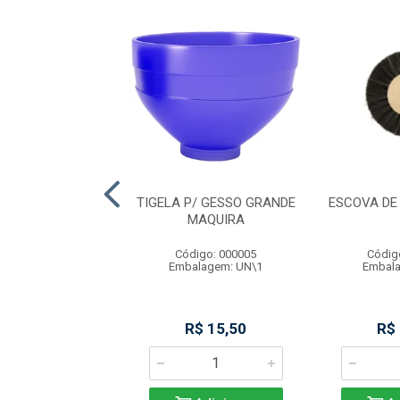
IBRA DE VIDRO
TIGELA P/ GESSO GRANDE
ESCOVA DE
 POST N 1 MAQ
MAQUIRA
digo: 000010
Código: 000005
Códig
alagem: CX\1
Embalagem: UN\1
Embala
R$ 49,90
R$ 15,50
R$