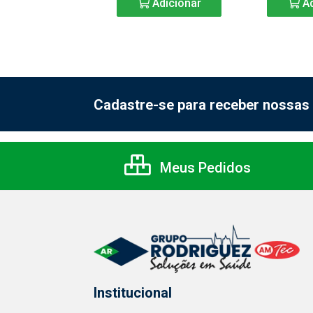
Adicionar
Adicionar
Ad
Cadastre-se para receber nossas 
Meus Pedidos
Institucional