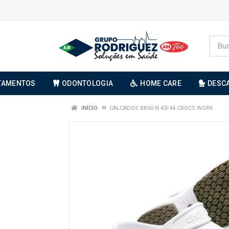
TAMENTOS
ODONTOLOGIA
HOME CARE
DESC
INÍCIO
CALCADOS BB60 N 43/44 CROCS WORK