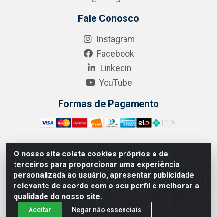
Fale Conosco
Instagram
Facebook
Linkedin
YouTube
Formas de Pagamento
O nosso site coleta cookies próprios e de
A.R. RODRIGUEZ SOLUÇÕES EM SAÚDE - Endereço Av.
terceiros para proporcionar uma experiência
Joaquim Nabuco, 2235 - Centro, Manaus - AM, CEP
personalizada ao usuário, apresentar publicidade
69020-031 - CNPJ 04.562.591/0001-41
relevante de acordo com o seu perfil e melhorar a
qualidade do nosso site.
Aceitar
Negar não essenciais